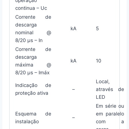
operação
continua – Uc
Corrente de
descarga
kA
5
nominal @
8/20 µs – In
Corrente de
descarga
kA
10
máxima @
8/20 µs – Imáx
Local,
Indicação de
–
através de
proteção ativa
LED
Em série ou
Esquema de
em paralelo
–
instalação
com a