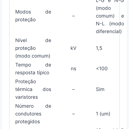
L-G e N-G
(modo
Modos de
–
comum) e
proteção
N-L (modo
diferencial)
Nível de
proteção
kV
1,5
(modo comum)
Tempo de
ns
<100
resposta típico
Proteção
térmica dos
–
Sim
varistores
Número de
condutores
–
1 (um)
protegidos