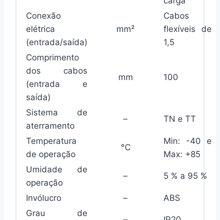
carga
Conexão
Cabos
elétrica
mm²
flexíveis de
(entrada/saída)
1,5
Comprimento
dos cabos
mm
100
(entrada e
saída)
Sistema de
–
TN e TT
aterramento
Temperatura
Min: -40 e
°C
de operação
Max: +85
Umidade de
–
5 % a 95 %
operação
Invólucro
–
ABS
Grau de
–
IP20