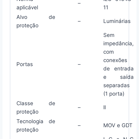
–
aplicável
11
Alvo de
–
Luminárias
proteção
Sem
impedância,
com
conexões
Portas
–
de entrada
e saída
separadas
(1 porta)
Classe de
–
II
proteção
Tecnologia de
–
MOV e GDT
proteção