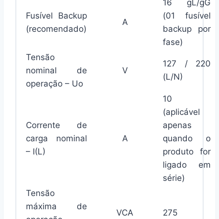
16 gL/gG
Fusível Backup
(01 fusível
A
(recomendado)
backup por
fase)
Tensão
127 / 220
nominal de
V
(L/N)
operação – Uo
10
(aplicável
Corrente de
apenas
carga nominal
A
quando o
– I(L)
produto for
ligado em
série)
Tensão
máxima de
VCA
275